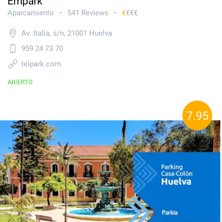
Empark
Aparcamiento
541 Reviews
€
€€€
•
•
Av. Italia, s/n, 21001 Huelva
959 24 73 70
telpark.com
ABIERTO
7.95