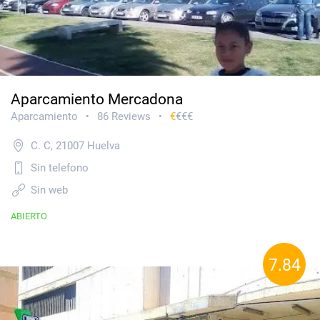
Aparcamiento Mercadona
Aparcamiento
86 Reviews
€
€€€
•
•
C. C, 21007 Huelva
Sin telefono
Sin web
ABIERTO
7.84