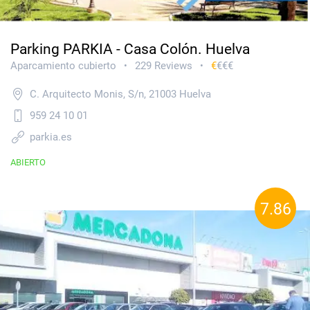
Parking PARKIA - Casa Colón. Huelva
Aparcamiento cubierto
229 Reviews
€
€€€
•
•
C. Arquitecto Monis, S/n, 21003 Huelva
959 24 10 01
parkia.es
ABIERTO
7.86