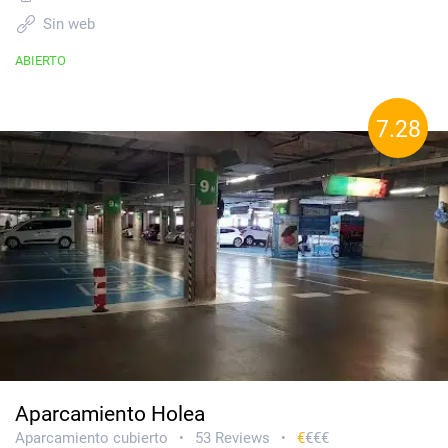
Sin web
ABIERTO
7.28
Aparcamiento Holea
Aparcamiento cubierto
53 Reviews
€
€€€
•
•