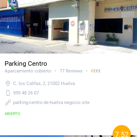
Parking Centro
Aparcamiento cubierto
77 Reviews
€
€€€
•
•
C. los Califas, 2, 21002 Huelva
959 48 26 07
parking-centro-de-huelva.negocio.site
ABIERTO
7.52