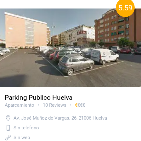
5.59
Parking Publico Huelva
Aparcamiento
10 Reviews
€
€€€
•
•
Av. José Muñoz de Vargas, 26, 21006 Huelva
Sin telefono
Sin web