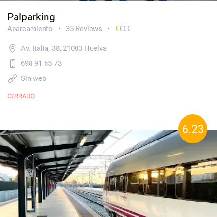
Palparking
Aparcamiento
35 Reviews
€
€€€
•
•
Av. Italia, 38, 21003 Huelva
698 91 65 73
Sin web
CERRADO
6.23