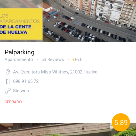
Palparking
Aparcamiento
53 Reviews
€
€€€
•
•
Av. Escultora Miss Whitney, 21002 Huelva
698 91 65 72
Sin web
CERRADO
5.89