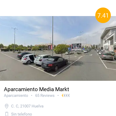
7.41
Aparcamiento Media Markt
Aparcamiento
65 Reviews
€
€€€
•
•
C. C, 21007 Huelva
Sin telefono