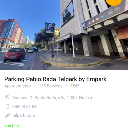
Parking Pablo Rada Telpark by Empark
Aparcamiento
125 Reviews
€
€€€
•
•
Avenida, C. Pablo Rada, s/n, 21002 Huelva
959 28 53 54
telpark.com
ABIERTO