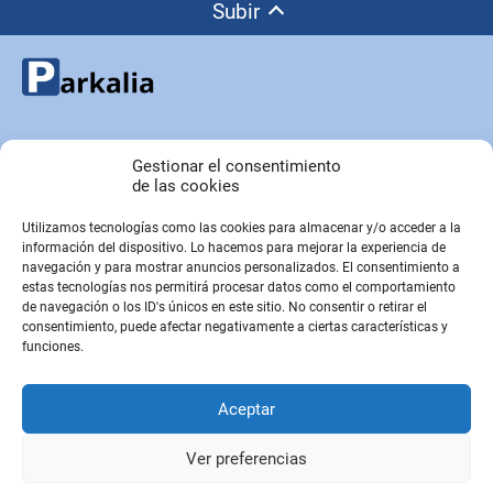
Subir
Copyright © Parkalia.es
Gestionar el consentimiento
de las cookies
Utilizamos tecnologías como las cookies para almacenar y/o acceder a la
PÁGINAS EMPRESA
información del dispositivo. Lo hacemos para mejorar la experiencia de
Contacto
navegación y para mostrar anuncios personalizados. El consentimiento a
estas tecnologías nos permitirá procesar datos como el comportamiento
Sobre Nosotros
de navegación o los ID's únicos en este sitio. No consentir o retirar el
Sitemap
consentimiento, puede afectar negativamente a ciertas características y
funciones.
PÁGINAS LEGALES
Aceptar
Aviso Legal
Política de privacidad
Ver preferencias
Política de cookies