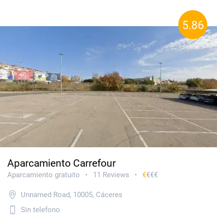
5.86
Aparcamiento Carrefour
Aparcamiento gratuito
11 Reviews
€
€€€
•
•
Unnamed Road, 10005, Cáceres
Sin telefono