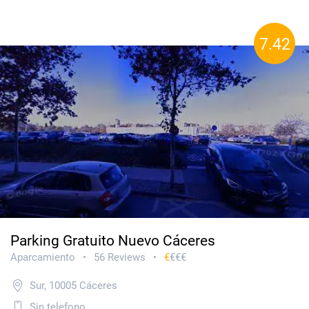
7.42
Parking Gratuito Nuevo Cáceres
Aparcamiento
56 Reviews
€
€€€
•
•
Sur, 10005 Cáceres
Sin telefono