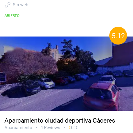
Sin web
ABIERTO
5.12
Aparcamiento ciudad deportiva Cáceres
Aparcamiento
4 Reviews
€
€€€
•
•