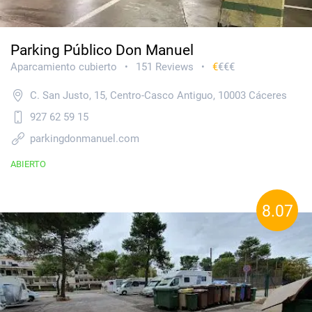
Parking Público Don Manuel
Aparcamiento cubierto
151 Reviews
€
€€€
•
•
C. San Justo, 15, Centro-Casco Antiguo, 10003 Cáceres
927 62 59 15
parkingdonmanuel.com
ABIERTO
8.07