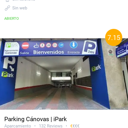
Sin web
ABIERTO
7.15
Parking Cánovas | iPark
Aparcamiento
132 Reviews
€
€€€
•
•