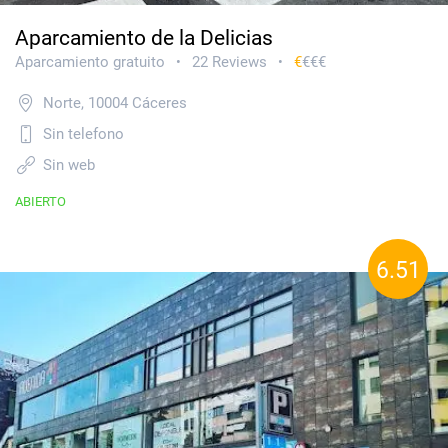
Aparcamiento de la Delicias
Aparcamiento gratuito
22 Reviews
€
€€€
•
•
Norte, 10004 Cáceres
Sin telefono
Sin web
ABIERTO
6.51