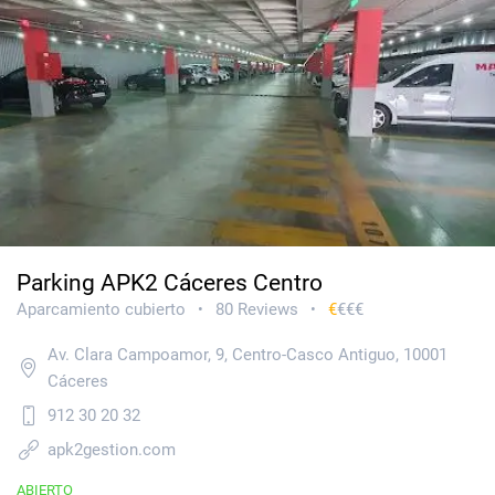
Parking APK2 Cáceres Centro
Aparcamiento cubierto
80 Reviews
€
€€€
•
•
Av. Clara Campoamor, 9, Centro-Casco Antiguo, 10001
Cáceres
912 30 20 32
apk2gestion.com
ABIERTO