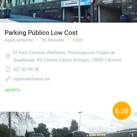
Parking Público Low Cost
Aparcamiento
36 Reviews
€
€€€
•
•
El Perú Cáceres Wellness, Prolongacion Virgen de
Guadalupe, 43, Centro-Casco Antiguo, 10005 Cáceres
927 62 94 38
elperuwellness.es
ABIERTO
6.08