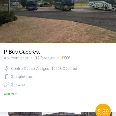
P Bus Caceres,
Aparcamiento
12 Reviews
€
€€€
•
•
Centro-Casco Antiguo, 10003 Cáceres
Sin telefono
Sin web
ABIERTO
5.89