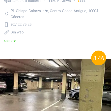
Aparcamiento cubierto
1150 Reviews
€
€€€
•
•
Pl. Obispo Galarza, s/n, Centro-Casco Antiguo, 10004
Cáceres
927 22 75 25
Sin web
ABIERTO
8.46