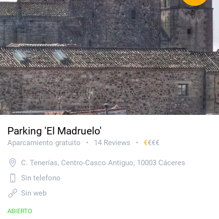
Parking 'El Madruelo'
Aparcamiento gratuito
14 Reviews
€
€€€
•
•
C. Tenerías, Centro-Casco Antiguo, 10003 Cáceres
Sin telefono
Sin web
ABIERTO