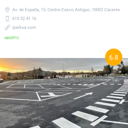
Av. de España, 15, Centro-Casco Antiguo, 10002 Cáceres
615 52 41 16
iparksa.com
ABIERTO
6.8