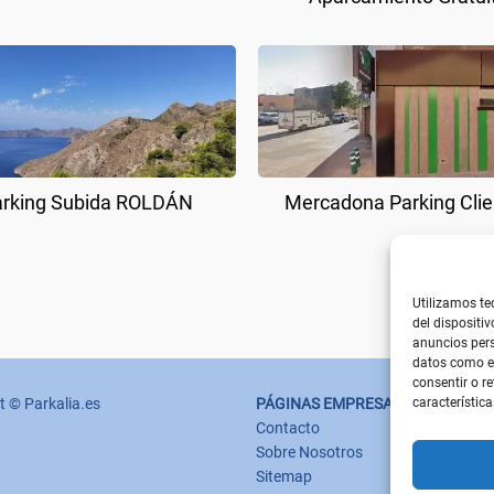
rking Subida ROLDÁN
Mercadona Parking Clie
Utilizamos te
del dispositi
anuncios pers
datos como el
consentir o r
característica
t © Parkalia.es
PÁGINAS EMPRESA
Contacto
Sobre Nosotros
Sitemap