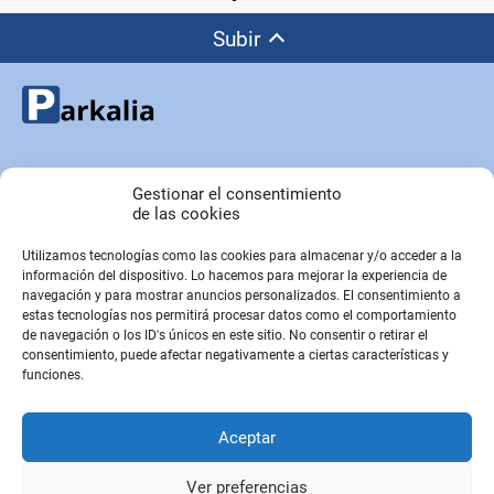
Subir
Copyright © Parkalia.es
Gestionar el consentimiento
de las cookies
Utilizamos tecnologías como las cookies para almacenar y/o acceder a la
PÁGINAS EMPRESA
información del dispositivo. Lo hacemos para mejorar la experiencia de
Contacto
navegación y para mostrar anuncios personalizados. El consentimiento a
estas tecnologías nos permitirá procesar datos como el comportamiento
Sobre Nosotros
de navegación o los ID's únicos en este sitio. No consentir o retirar el
Sitemap
consentimiento, puede afectar negativamente a ciertas características y
funciones.
PÁGINAS LEGALES
Aceptar
Aviso Legal
Política de privacidad
Ver preferencias