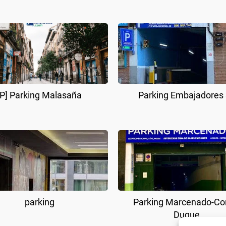
[P] Parking Malasaña
Parking Embajadores
parking
Parking Marcenado-C
Duque