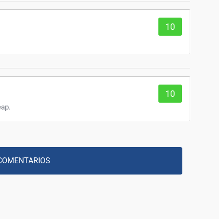
10
10
eap.
COMENTARIOS