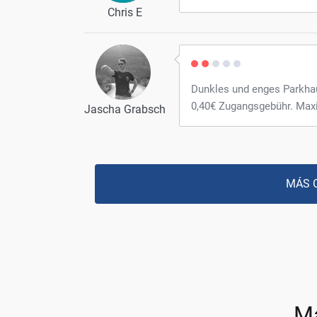
Chris E
Dunkles und enges Parkhau
0,40€ Zugangsgebühr. Maxi
Jascha Grabsch
MÁS 
M