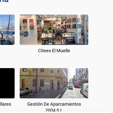
Citees El Muelle
llares
Gestión De Aparcamientos
2004 S L