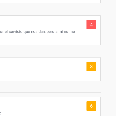
4
or el servicio que nos dan, pero a mi no me
8
6
t