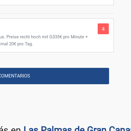
4
s. Preise recht hoch mit 0,035€ pro Minute +
mal 20€ pro Tag.
COMENTARIOS
ás en
Las Palmas de Gran Cana