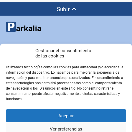
Subir
Copyright © Parkalia.es
Gestionar el consentimiento
de las cookies
Utilizamos tecnologías como las cookies para almacenar y/o acceder a la
PÁGINAS EMPRESA
información del dispositivo. Lo hacemos para mejorar la experiencia de
Contacto
navegación y para mostrar anuncios personalizados. El consentimiento a
estas tecnologías nos permitirá procesar datos como el comportamiento
Sobre Nosotros
de navegación o los ID's únicos en este sitio. No consentir o retirar el
Sitemap
consentimiento, puede afectar negativamente a ciertas características y
funciones.
PÁGINAS LEGALES
Aceptar
Aviso Legal
Política de privacidad
Ver preferencias