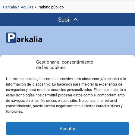
Parkalia
Águilas
Parking público
Subir
Copyright © Parkalia.es
Gestionar el consentimiento
de las cookies
Utilizamos tecnologías como las cookies para almacenar y/o acceder a la
PÁGINAS EMPRESA
información del dispositivo. Lo hacemos para mejorar la experiencia de
Contacto
navegación y para mostrar anuncios personalizados. El consentimiento a
estas tecnologías nos permitirá procesar datos como el comportamiento
Sobre Nosotros
de navegación o los ID's únicos en este sitio. No consentir o retirar el
Sitemap
consentimiento, puede afectar negativamente a ciertas características y
funciones.
PÁGINAS LEGALES
Aceptar
Aviso Legal