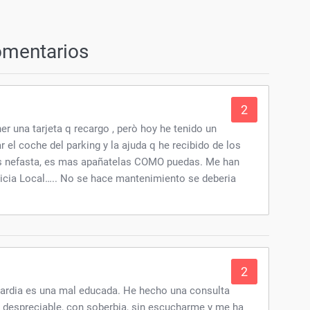
omentarios
2
er una tarjeta q recargo , però hoy he tenido un
 el coche del parking y la ajuda q he recibido de los
es nefasta, es mas apañatelas COMO puedas. Me han
licia Local….. No se hace mantenimiento se deberia
2
uardia es una mal educada. He hecho una consulta
 despreciable, con soberbia, sin escucharme y me ha