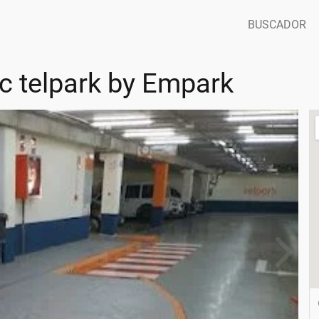
BUSCADOR
c telpark by Empark