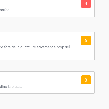
4
rifes...
6
de fora de la ciutat i relativament a prop del
8
ins la ciutat.