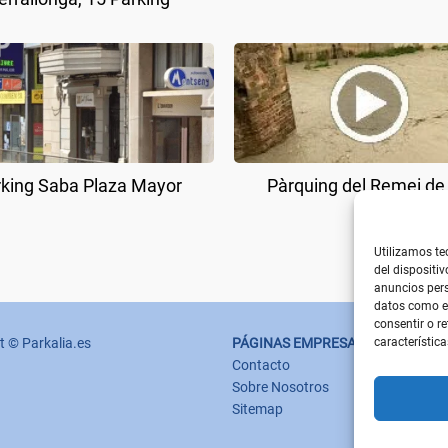
king Saba Plaza Mayor
Pàrquing del Remei de
Utilizamos te
del dispositi
anuncios pers
datos como el
consentir o r
característica
t © Parkalia.es
PÁGINAS EMPRESA
Contacto
Sobre Nosotros
Sitemap