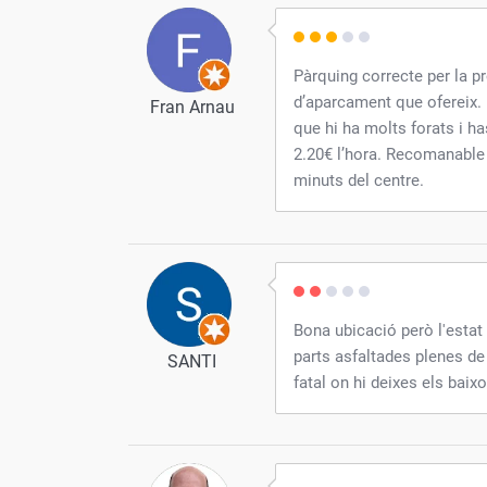
Pàrquing correcte per la pr
d’aparcament que ofereix. 
Fran Arnau
que hi ha molts forats i ha
2.20€ l’hora. Recomanable s
minuts del centre.
Bona ubicació però l'estat 
parts asfaltades plenes de 
SANTI
fatal on hi deixes els baixo