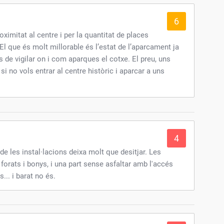
6
oximitat al centre i per la quantitat de places
El que és molt millorable és l’estat de l’aparcament ja
s de vigilar on i com aparques el cotxe. El preu, uns
i no vols entrar al centre històric i aparcar a uns
4
de les instal·lacions deixa molt que desitjar. Les
forats i bonys, i una part sense asfaltar amb l'accés
s... i barat no és.