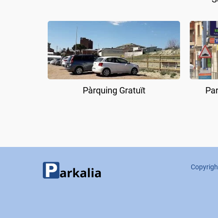
Pàrquing Gratuït
Par
Copyrigh