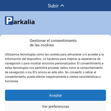
Subir
Copyright © Parkalia.es
Gestionar el consentimiento
de las cookies
Utilizamos tecnologías como las cookies para almacenar y/o acceder a la
PÁGINAS EMPRESA
información del dispositivo. Lo hacemos para mejorar la experiencia de
Contacto
navegación y para mostrar anuncios personalizados. El consentimiento a
estas tecnologías nos permitirá procesar datos como el comportamiento
Sobre Nosotros
de navegación o los ID's únicos en este sitio. No consentir o retirar el
Sitemap
consentimiento, puede afectar negativamente a ciertas características y
funciones.
PÁGINAS LEGALES
Aceptar
Aviso Legal
Política de privacidad
Ver preferencias
Política de cookies