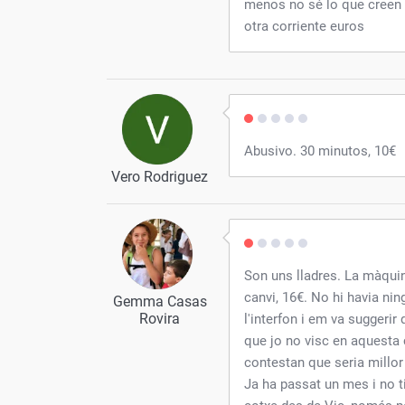
menos no sé lo que creen
otra corriente euros
Abusivo. 30 minutos, 10€
Vero Rodriguez
Son uns lladres. La màquin
canvi, 16€. No hi havia nin
Gemma Casas
Rovira
l'interfon i em va suggerir 
que jo no visc en aquesta 
contestan que seria millor
Ja ha passat un mes i no t