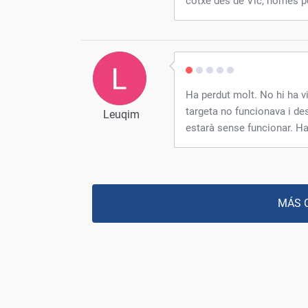
cotxe des de Vic, només p
Ha perdut molt. No hi ha v
targeta no funcionava i de
Leuqim
estarà sense funcionar. Hau
MÁS 