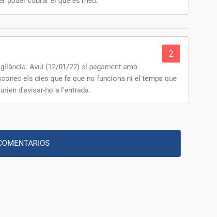
er poder cobrar el què és meu.
2
igilància. Avui (12/01/22) el pagament amb
sconec els dies que fa que no funciona ni el temps que
rien d'avisar-ho a l'entrada.
COMENTARIOS