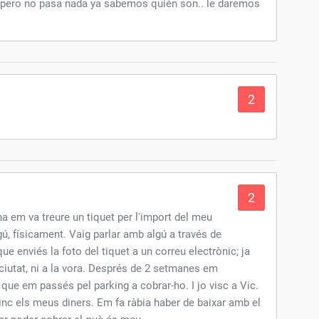
 pero no pasa nada ya sabemos quién son.. le daremos
2
2
a em va treure un tiquet per l'import del meu
gú, físicament. Vaig parlar amb algú a través de
que enviés la foto del tiquet a un correu electrònic; ja
ciutat, ni a la vora. Després de 2 setmanes em
 que em passés pel parking a cobrar-ho. I jo visc a Vic.
inc els meus diners. Em fa ràbia haber de baixar amb el