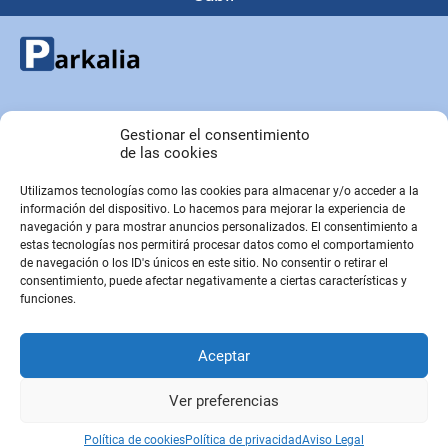
Copyright © Parkalia.es
Gestionar el consentimiento
de las cookies
Utilizamos tecnologías como las cookies para almacenar y/o acceder a la
PÁGINAS EMPRESA
información del dispositivo. Lo hacemos para mejorar la experiencia de
Contacto
navegación y para mostrar anuncios personalizados. El consentimiento a
estas tecnologías nos permitirá procesar datos como el comportamiento
Sobre Nosotros
de navegación o los ID's únicos en este sitio. No consentir o retirar el
Sitemap
consentimiento, puede afectar negativamente a ciertas características y
funciones.
PÁGINAS LEGALES
Aceptar
Aviso Legal
Política de privacidad
Ver preferencias
Política de cookies
Política de cookies
Política de privacidad
Aviso Legal