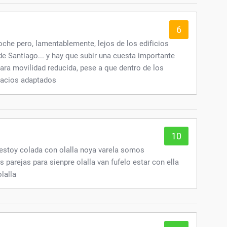
6
che pero, lamentablemente, lejos de los edificios
 de Santiago... y hay que subir una cuesta importante
l para movilidad reducida, pese a que dentro de los
pacios adaptados
10
 estoy colada con olalla noya varela somos
parejas para sienpre olalla van fufelo estar con ella
lalla