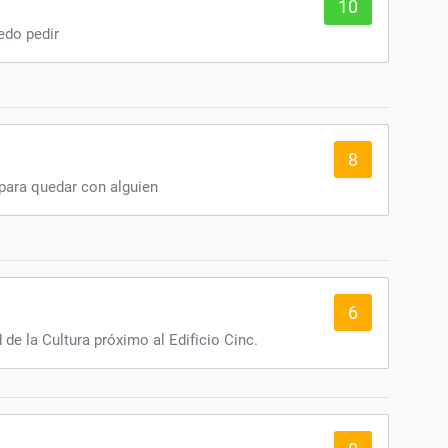
10
edo pedir
8
o para quedar con alguien
6
de la Cultura próximo al Edificio Cinc.