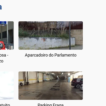
a
osa -
Aparcadoiro do Parlamento
zo
atuito
Parking Fraga