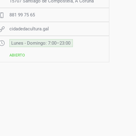
15707 Santiago de Compostela, A Coruña
881 99 75 65
cidadedacultura.gal
Lunes - Domingo: 7:00–23:00
ABIERTO