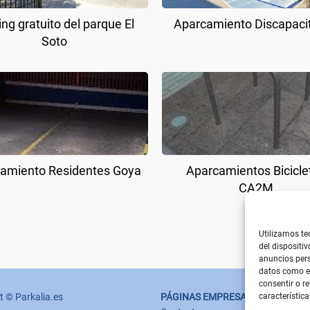
ing gratuito del parque El
Aparcamiento Discapaci
Soto
amiento Residentes Goya
Aparcamientos Bicicle
CA2M
Utilizamos te
del dispositi
anuncios pers
datos como el
consentir o r
t © Parkalia.es
PÁGINAS EMPRESA
característica