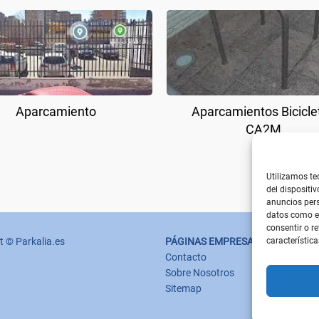
Aparcamiento
Aparcamientos Bicicle
CA2M
Utilizamos te
del dispositi
anuncios pers
datos como el
consentir o r
característica
t © Parkalia.es
PÁGINAS EMPRESA
Contacto
Sobre Nosotros
Sitemap