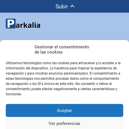
Subir
Copyright © Parkalia.es
Gestionar el consentimiento
de las cookies
Utilizamos tecnologías como las cookies para almacenar y/o acceder a la
PÁGINAS EMPRESA
información del dispositivo. Lo hacemos para mejorar la experiencia de
Contacto
navegación y para mostrar anuncios personalizados. El consentimiento a
estas tecnologías nos permitirá procesar datos como el comportamiento
Sobre Nosotros
de navegación o los ID's únicos en este sitio. No consentir o retirar el
Sitemap
consentimiento, puede afectar negativamente a ciertas características y
funciones.
PÁGINAS LEGALES
Aceptar
Aviso Legal
Política de privacidad
Ver preferencias
Política de cookies