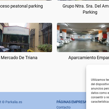
ceso peatonal parking
Grupo Ntra. Sra. Del A
Parking
Mercado De Triana
Aparcamiento Empa
Utilizamos te
del dispositi
anuncios pers
datos como el
consentir o r
t © Parkalia.es
PÁGINAS EMPRESA
característica
Contacto