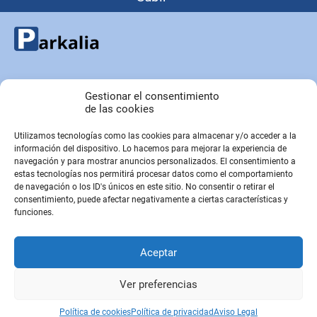
Copyright © Parkalia.es
Gestionar el consentimiento
de las cookies
Utilizamos tecnologías como las cookies para almacenar y/o acceder a la
PÁGINAS EMPRESA
información del dispositivo. Lo hacemos para mejorar la experiencia de
Contacto
navegación y para mostrar anuncios personalizados. El consentimiento a
estas tecnologías nos permitirá procesar datos como el comportamiento
Sobre Nosotros
de navegación o los ID's únicos en este sitio. No consentir o retirar el
Sitemap
consentimiento, puede afectar negativamente a ciertas características y
funciones.
PÁGINAS LEGALES
Aceptar
Aviso Legal
Política de privacidad
Ver preferencias
Política de cookies
Política de cookies
Política de privacidad
Aviso Legal