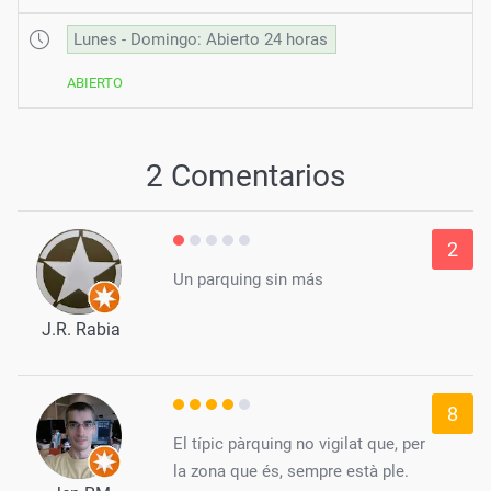
Lunes - Domingo: Abierto 24 horas
ABIERTO
2 Comentarios
2
Un parquing sin más
J.R. Rabia
8
El típic pàrquing no vigilat que, per
la zona que és, sempre està ple.