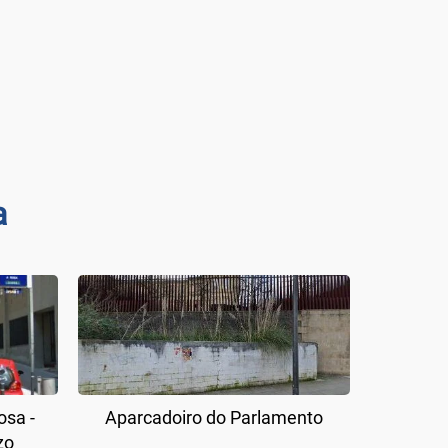
a
osa -
Aparcadoiro do Parlamento
zo