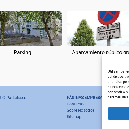
Parking
Aparcamiento público gr
Utilizamos te
del dispositi
anuncios pers
datos como el
consentir o r
característica
t © Parkalia.es
PÁGINAS EMPRESA
Contacto
Sobre Nosotros
Sitemap