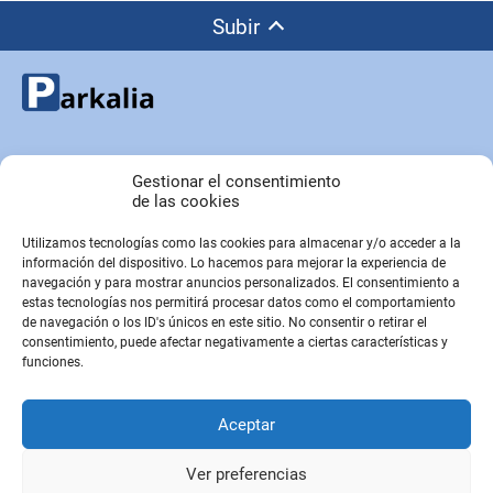
Subir
Copyright © Parkalia.es
Gestionar el consentimiento
de las cookies
Utilizamos tecnologías como las cookies para almacenar y/o acceder a la
PÁGINAS EMPRESA
información del dispositivo. Lo hacemos para mejorar la experiencia de
Contacto
navegación y para mostrar anuncios personalizados. El consentimiento a
estas tecnologías nos permitirá procesar datos como el comportamiento
Sobre Nosotros
de navegación o los ID's únicos en este sitio. No consentir o retirar el
Sitemap
consentimiento, puede afectar negativamente a ciertas características y
funciones.
PÁGINAS LEGALES
Aceptar
Aviso Legal
Política de privacidad
Ver preferencias
Política de cookies